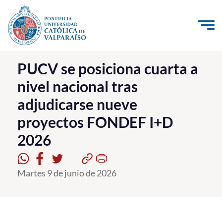
Click acá para ir directamente al contenido
La Universidad
PUCV se posiciona cuarta a
nivel nacional tras
Investigación, Creación e Innovación
adjudicarse nueve
PUCV Internacional
proyectos FONDEF I+D
Vinculación con el Medio
2026
Admisión
Martes 9 de junio de 2026
Pregrado
Postgrado
Formación Continua