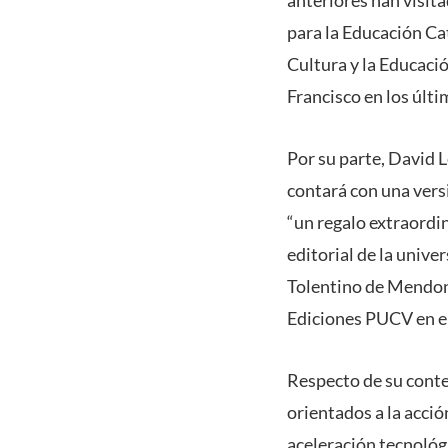
para la Educación Cat
Cultura y la Educaci
Francisco en los últi
Por su parte, David L
contará con una vers
“un regalo extraordi
editorial de la unive
Tolentino de Mendonç
Ediciones PUCV en e
Respecto de su conte
orientados a la acci
aceleración tecnológi