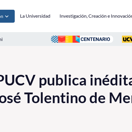
La Universidad
Investigación, Creación e Innovació
ón
ni
PUCV publica inédita
José Tolentino de M