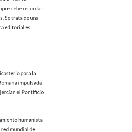
empre debe recordar
s. Se trata de una
a editorial es
casterio para la
a Romana impulsada
ercían el Pontificio
nsamiento humanista
a red mundial de