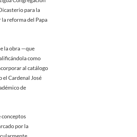
Dicasterio para la
 la reforma del Papa
de la obra —que
calificándola como
ncorporar al catálogo
mo el Cardenal José
académico de
de conceptos
arcado por la
rticularmente