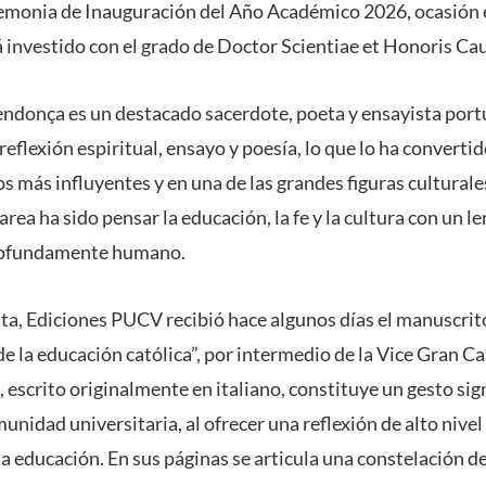
remonia de Inauguración del Año Académico 2026, ocasión e
á investido con el grado de Doctor Scientiae et Honoris Ca
ndonça es un destacado sacerdote, poeta y ensayista port
eflexión espiritual, ensayo y poesía, lo que lo ha convertid
os más influyentes y en una de las grandes figuras culturales
ea ha sido pensar la educación, la fe y la cultura con un l
rofundamente humano.
ita, Ediciones PUCV recibió hace algunos días el manuscrit
 de la educación católica”, por intermedio de la Vice Gran Can
, escrito originalmente en italiano, constituye un gesto sign
unidad universitaria, al ofrecer una reflexión de alto nivel
 educación. En sus páginas se articula una constelación