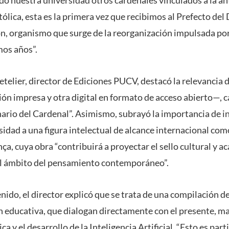
ólica, esta es la primera vez que recibimos al Prefecto del 
ón, organismo que surge de la reorganización impulsada por
mos años”.
etelier, director de Ediciones PUCV, destacó la relevancia 
ión impresa y otra digital en formato de acceso abierto—, 
nario del Cardenal”. Asimismo, subrayó la importancia de i
rsidad a una figura intelectual de alcance internacional co
a, cuya obra “contribuirá a proyectar el sello cultural y 
l ámbito del pensamiento contemporáneo”.
nido, el director explicó que se trata de una compilación 
ón educativa, que dialogan directamente con el presente, m
ca y el desarrollo de la Inteligencia Artificial. “Esto es pa