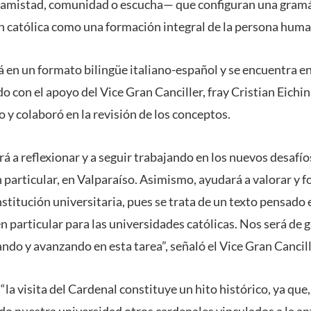
, amistad, comunidad o escucha— que configuran una gramá
n católica como una formación integral de la persona huma
á en un formato bilingüe italiano-español y se encuentra en
do con el apoyo del Vice Gran Canciller, fray Cristian Eichin
o y colaboró en la revisión de los conceptos.
rá a reflexionar y a seguir trabajando en los nuevos desafío
en particular, en Valparaíso. Asimismo, ayudará a valorar y f
nstitución universitaria, pues se trata de un texto pensad
en particular para las universidades católicas. Nos será de 
ndo y avanzando en esta tarea”, señaló el Vice Gran Cancill
la visita del Cardenal constituye un hito histórico, ya que,
ado nuestra universidad otros cardenales vinculados a la 