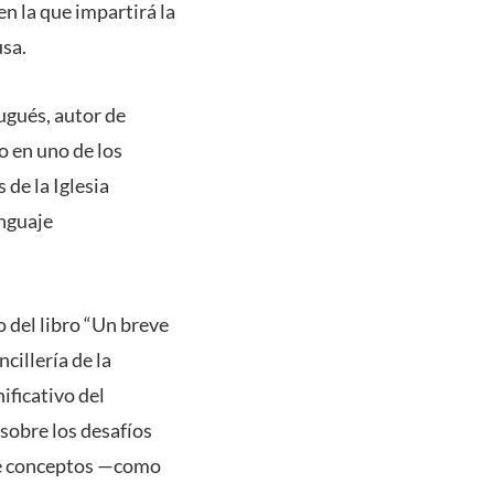
n la que impartirá la
usa.
ugués, autor de
o en uno de los
 de la Iglesia
enguaje
o del libro “Un breve
cillería de la
ificativo del
 sobre los desafíos
 de conceptos —como