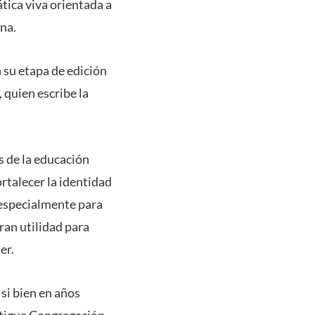
tica viva orientada a
na.
 su etapa de edición
, quien escribe la
s de la educación
ortalecer la identidad
o especialmente para
gran utilidad para
er.
 si bien en años
antigua Congregación