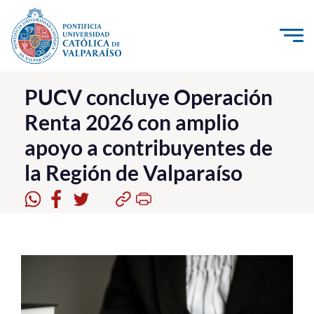
Click acá para ir directamente al contenido
La Universidad
PUCV concluye Operación
Renta 2026 con amplio
Investigación, Creación e Innovación
apoyo a contribuyentes de
PUCV Internacional
la Región de Valparaíso
Vinculación con el Medio
Admisión
Pregrado
Postgrado
Formación Continua