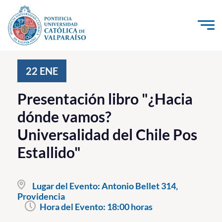
Click acá para ir directamente al contenido
La Universidad
22
ENE
Investigación, Creación e Innovación
Presentación libro "¿Hacia
PUCV Internacional
dónde vamos?
Vinculación con el Medio
Universalidad del Chile Pos
Estallido"
Admisión
Pregrado
Lugar del Evento:
Antonio Bellet 314,
Providencia
Postgrado
Hora del Evento:
18:00 horas
Formación Continua