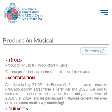
La Universidad
Producción Musical
Investigación, Creación e Innovación
PUCV Internacional
Sitio web
Vinculación con el Medio
> TÍTULO
Productor Musical / Productora Musical
Carrera profesional de ocho semestres sin Licenciatura.
Admisión
>ACREDITACIÓN
Acorde a la Ley 21.091 de Educación Superior, las carreras de
Pregrado podrán acreditarse a partir del año 2025. Las únicas
Pregrado
carreras que deben acreditarse en forma obligatoria, entre el
2018 y el 2024, son las pedagogías y algunas carreras del área
Postgrado
de salud como medicina y odontología.
> DURACIÓN
Formación Continua