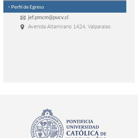
Perfil de Egreso
jef.pmcm@pucv.cl
Avenida Altamirano 1424, Valparaíso.