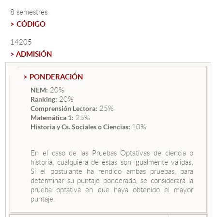
8 semestres
> CÓDIGO
Estudiantes
14205
Académicos
> ADMISIÓN
Funcionarios
> PONDERACIÓN
Alumni
20%
NEM:
20%
Ranking:
25%
Comprensión Lectora:
25%
Matemática 1:
English
10%
Historia y Cs. Sociales o Ciencias:
En el caso de las Pruebas Optativas de ciencia o
historia, cualquiera de éstas son igualmente válidas.
Si el postulante ha rendido ambas pruebas, para
determinar su puntaje ponderado, se considerará la
prueba optativa en que haya obtenido el mayor
puntaje.