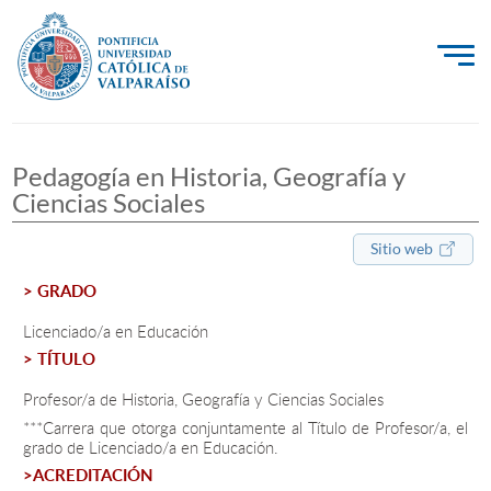
La Universidad
Pedagogía en Historia, Geografía y
Investigación, Creación e Innovación
Ciencias Sociales
PUCV Internacional
Sitio web
Vinculación con el Medio
> GRADO
Licenciado/a en Educación
Admisión
> TÍTULO
Pregrado
Profesor/a de Historia, Geografía y Ciencias Sociales
***Carrera que otorga conjuntamente al Título de Profesor/a, el
Postgrado
grado de Licenciado/a en Educación.
>ACREDITACIÓN
Formación Continua