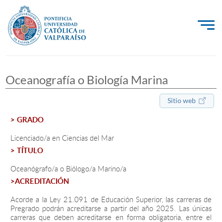
La Universidad
Oceanografía o Biología Marina
Investigación, Creación e Innovación
PUCV Internacional
Sitio web
Vinculación con el Medio
> GRADO
Licenciado/a en Ciencias del Mar
> TÍTULO
Admisión
Oceanógrafo/a o Biólogo/a Marino/a
Pregrado
>ACREDITACIÓN
Postgrado
Acorde a la Ley 21.091 de Educación Superior, las carreras de
Pregrado podrán acreditarse a partir del año 2025. Las únicas
Formación Continua
carreras que deben acreditarse en forma obligatoria, entre el