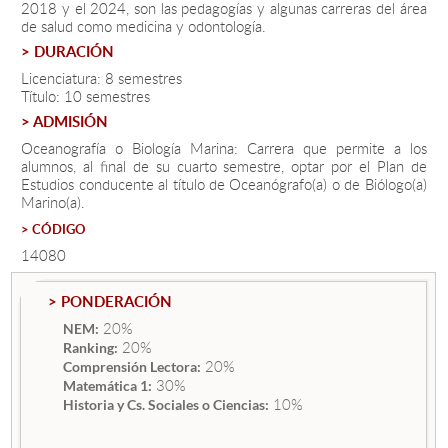
2018 y el 2024, son las pedagogías y algunas carreras del área
de salud como medicina y odontología.
> DURACIÓN
Estudiantes
Licenciatura: 8 semestres
Académicos
Título: 10 semestres
> ADMISIÓN
Funcionarios
Oceanografía o Biología Marina: Carrera que permite a los
alumnos, al final de su cuarto semestre, optar por el Plan de
Alumni
Estudios conducente al título de Oceanógrafo(a) o de Biólogo(a)
Marino(a).
> CÓDIGO
English
14080
> PONDERACIÓN
20%
NEM:
20%
Ranking:
20%
Comprensión Lectora:
30%
Matemática 1:
10%
Historia y Cs. Sociales o Ciencias: