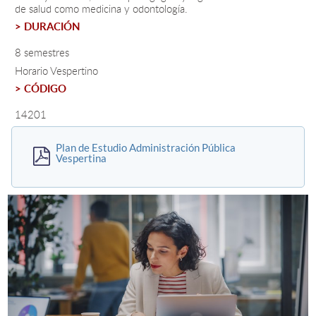
de salud como medicina y odontología.
> DURACIÓN
Estudiantes
8 semestres
Académicos
Horario Vespertino
> CÓDIGO
Funcionarios
14201
Alumni
Plan de Estudio Administración Pública
Vespertina
English