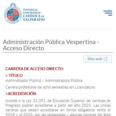
La Universidad
Administración Pública Vespertina -
Investigación, Creación e Innovación
Acceso Directo
PUCV Internacional
Sitio web
Vinculación con el Medio
CARRERA DE ACCESO DIRECTO
> TÍTULO
Admisión
Administrador Público / Administradora Pública
Carrera profesional de ocho semestres sin Licenciatura.
Pregrado
>ACREDITACIÓN
Acorde a la Ley 21.091 de Educación Superior, las carreras de
Postgrado
Pregrado podrán acreditarse a partir del año 2025. Las únicas
carreras que deben acreditarse en forma obligatoria, entre el
Formación Continua
2018 y el 2024, son las pedagogías y algunas carreras del área