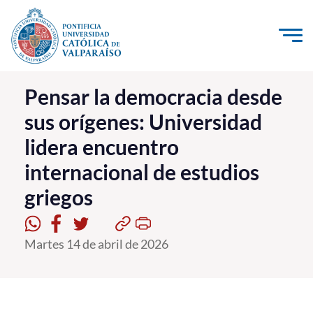
Click acá para ir directamente al contenido
La Universidad
Pensar la democracia desde
sus orígenes: Universidad
Investigación, Creación e Innovación
lidera encuentro
PUCV Internacional
internacional de estudios
Vinculación con el Medio
griegos
Admisión
Martes 14 de abril de 2026
Pregrado
Postgrado
Formación Continua