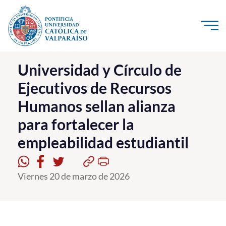
Click acá para ir directamente al contenido
La Universidad
Universidad y Círculo de
Ejecutivos de Recursos
Investigación, Creación e Innovación
Humanos sellan alianza
PUCV Internacional
para fortalecer la
Vinculación con el Medio
empleabilidad estudiantil
Admisión
Viernes 20 de marzo de 2026
Pregrado
Postgrado
Formación Continua