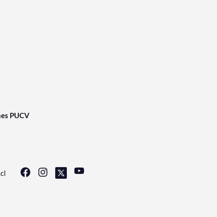
nes PUCV
cl