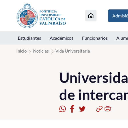
Click acá para ir directamente al contenido
Admisi
Estudiantes
Académicos
Funcionarios
Alum
Inicio
Noticias
Vida Universitaria
Universida
de interc