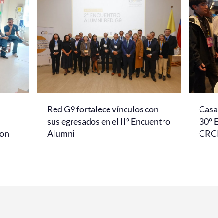
Red G9 fortalece vínculos con
Casa 
l
sus egresados en el II° Encuentro
30° 
con
Alumni
CRC