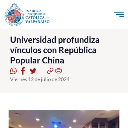
Click acá para ir directamente al contenido
La Universidad
Universidad profundiza
vínculos con República
Investigación, Creación e Innovación
Popular China
PUCV Internacional
Vinculación con el Medio
Viernes 12 de julio de 2024
Admisión
Pregrado
Postgrado
Formación Continua