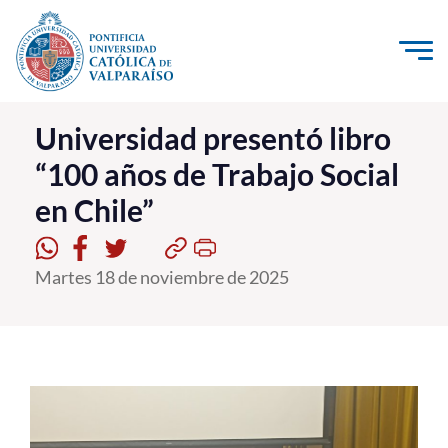
Click acá para ir directamente al contenido
La Universidad
Universidad presentó libro
“100 años de Trabajo Social
Investigación, Creación e Innovación
en Chile”
PUCV Internacional
Vinculación con el Medio
Martes 18 de noviembre de 2025
Admisión
Pregrado
Postgrado
Formación Continua