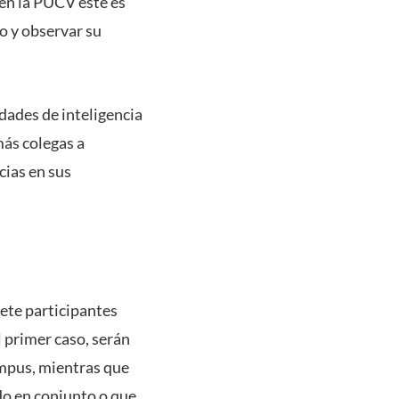
 en la PUCV este es
o y observar su
idades de inteligencia
más colegas a
cias en sus
iete participantes
 primer caso, serán
ampus, mientras que
do en conjunto o que