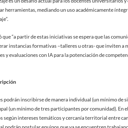
je es un desafío actual para los docentes universitarios y
bar herramientas, mediando un uso académicamente íntegr
je”.
 que “a partir de estas iniciativas se espera que las comun
erar instancias formativas –talleres u otras- que inviten a 
des y evaluaciones con IA para la potenciación de competen
ripción
es podrán inscribirse de manera individual (un mínimo de s
pal (un mínimo de tres participantes por comunidad). En el
s según intereses temáticos y cercanía territorial entre c
al podrán postular equipos que ya se encuentren trabajan