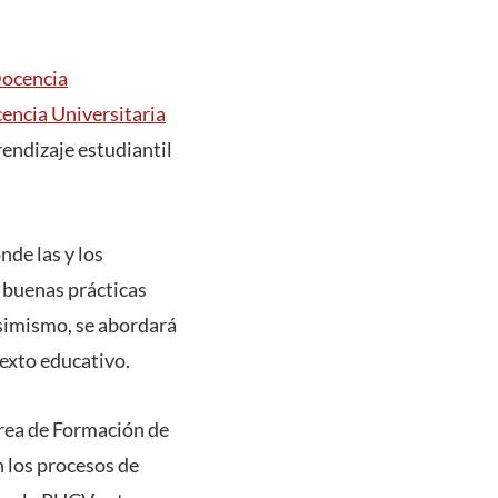
Docencia
cencia Universitaria
endizaje estudiantil
nde las y los
r buenas prácticas
Asimismo, se abordará
texto educativo.
área de Formación de
n los procesos de