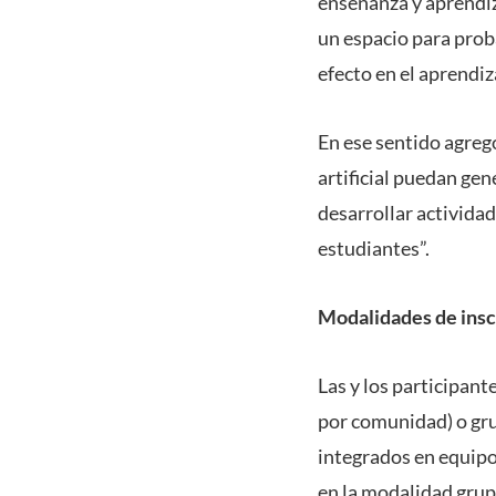
enseñanza y aprendiza
un espacio para pro
efecto en el aprendiza
En ese sentido agregó
artificial puedan gen
desarrollar activida
estudiantes”.
Modalidades de insc
Las y los participant
por comunidad) o gru
integrados en equipo
en la modalidad grup