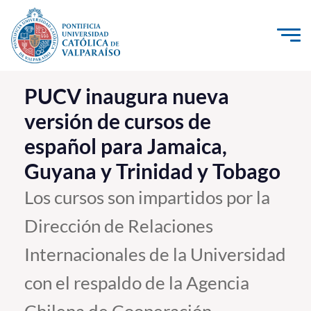
Click acá para ir directamente al contenido
La Universidad
PUCV inaugura nueva
versión de cursos de
Investigación, Creación e Innovación
español para Jamaica,
PUCV Internacional
Guyana y Trinidad y Tobago
Vinculación con el Medio
Los cursos son impartidos por la
Admisión
Dirección de Relaciones
Pregrado
Internacionales de la Universidad
Postgrado
con el respaldo de la Agencia
Formación Continua