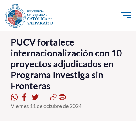
Click acá para ir directamente al contenido
La Universidad
PUCV fortalece
internacionalización con 10
Investigación, Creación e Innovación
proyectos adjudicados en
PUCV Internacional
Programa Investiga sin
Vinculación con el Medio
Fronteras
Admisión
Viernes 11 de octubre de 2024
Pregrado
Postgrado
Formación Continua