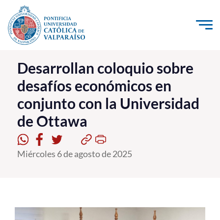
Click acá para ir directamente al contenido
La Universidad
Desarrollan coloquio sobre
desafíos económicos en
Investigación, Creación e Innovación
conjunto con la Universidad
PUCV Internacional
de Ottawa
Vinculación con el Medio
Admisión
Miércoles 6 de agosto de 2025
Pregrado
Postgrado
Formación Continua