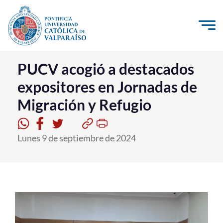
Click acá para ir directamente al contenido
La Universidad
PUCV acogió a destacados
expositores en Jornadas de
Investigación, Creación e Innovación
Migración y Refugio
PUCV Internacional
Vinculación con el Medio
Lunes 9 de septiembre de 2024
Admisión
Pregrado
Postgrado
Formación Continua