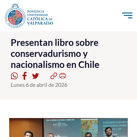
Click acá para ir directamente al contenido
La Universidad
Presentan libro sobre
conservadurismo y
Investigación, Creación e Innovación
nacionalismo en Chile
PUCV Internacional
Vinculación con el Medio
Lunes 6 de abril de 2026
Admisión
Pregrado
Postgrado
Formación Continua