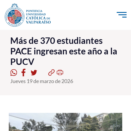
Click acá para ir directamente al contenido
La Universidad
Más de 370 estudiantes
PACE ingresan este año a la
Investigación, Creación e Innovación
PUCV
PUCV Internacional
Vinculación con el Medio
Jueves 19 de marzo de 2026
Admisión
Pregrado
Postgrado
Formación Continua