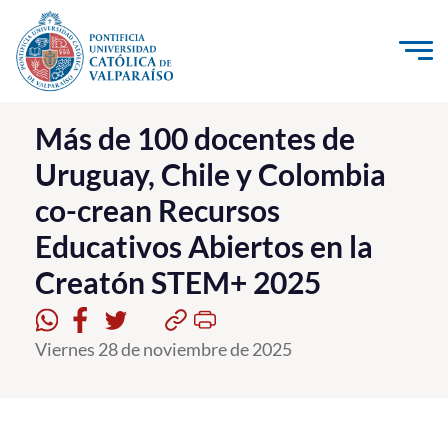
Click acá para ir directamente al contenido
La Universidad
Más de 100 docentes de
Uruguay, Chile y Colombia
Investigación, Creación e Innovación
co-crean Recursos
PUCV Internacional
Educativos Abiertos en la
Vinculación con el Medio
Creatón STEM+ 2025
Admisión
Viernes 28 de noviembre de 2025
Pregrado
Postgrado
Formación Continua