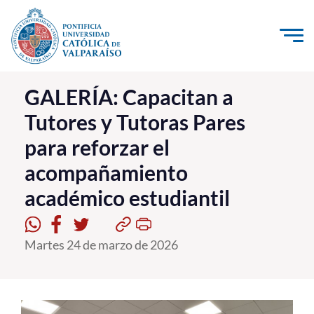
Click acá para ir directamente al contenido
La Universidad
GALERÍA: Capacitan a
Tutores y Tutoras Pares
Investigación, Creación e Innovación
para reforzar el
PUCV Internacional
acompañamiento
Vinculación con el Medio
académico estudiantil
Admisión
Martes 24 de marzo de 2026
Pregrado
Postgrado
Formación Continua