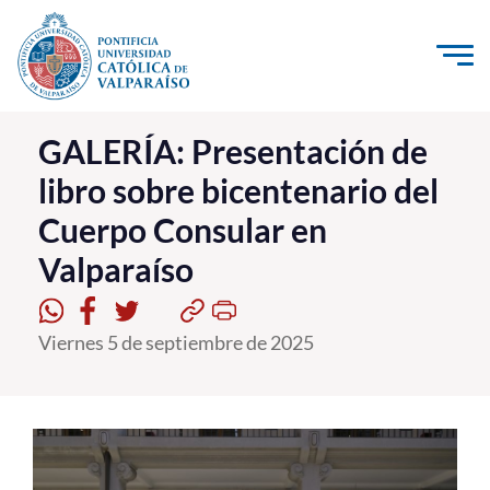
Click acá para ir directamente al contenido
La Universidad
GALERÍA: Presentación de
libro sobre bicentenario del
Investigación, Creación e Innovación
Cuerpo Consular en
PUCV Internacional
Valparaíso
Vinculación con el Medio
Admisión
Viernes 5 de septiembre de 2025
Pregrado
Postgrado
Formación Continua