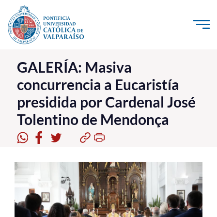
Click acá para ir directamente al contenido
La Universidad
GALERÍA: Masiva
concurrencia a Eucaristía
Investigación, Creación e Innovación
presidida por Cardenal José
PUCV Internacional
Tolentino de Mendonça
Vinculación con el Medio
Admisión
Pregrado
Postgrado
Formación Continua