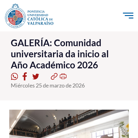
Click acá para ir directamente al contenido
La Universidad
GALERÍA: Comunidad
universitaria da inicio al
Investigación, Creación e Innovación
Año Académico 2026
PUCV Internacional
Vinculación con el Medio
Miércoles 25 de marzo de 2026
Admisión
Pregrado
Postgrado
Formación Continua