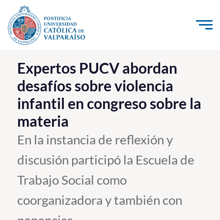
Click acá para ir directamente al contenido
La Universidad
Expertos PUCV abordan
desafíos sobre violencia
Investigación, Creación e Innovación
infantil en congreso sobre la
PUCV Internacional
materia
Vinculación con el Medio
En la instancia de reflexión y
Admisión
discusión participó la Escuela de
Pregrado
Trabajo Social como
Postgrado
coorganizadora y también con
Formación Continua