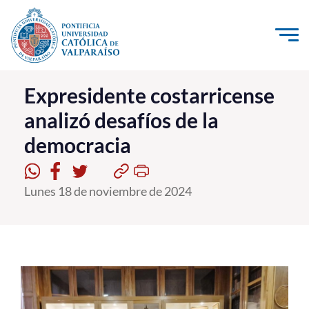
Click acá para ir directamente al contenido
La Universidad
Expresidente costarricense
analizó desafíos de la
Investigación, Creación e Innovación
democracia
PUCV Internacional
Vinculación con el Medio
Lunes 18 de noviembre de 2024
Admisión
Pregrado
Postgrado
Formación Continua