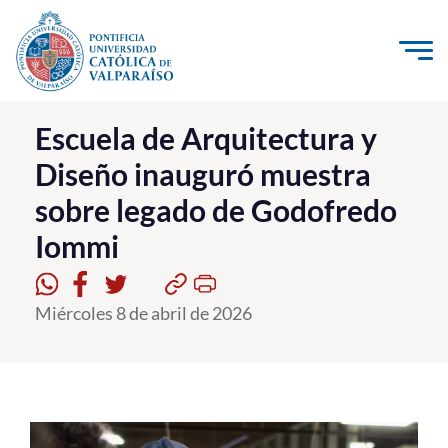
Click acá para ir directamente al contenido
La Universidad
Escuela de Arquitectura y
Diseño inauguró muestra
Investigación, Creación e Innovación
sobre legado de Godofredo
PUCV Internacional
Iommi
Vinculación con el Medio
Admisión
Miércoles 8 de abril de 2026
Pregrado
Postgrado
Formación Continua