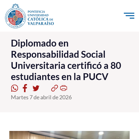
Click acá para ir directamente al contenido
La Universidad
Diplomado en
Responsabilidad Social
Investigación, Creación e Innovación
Universitaria certificó a 80
PUCV Internacional
estudiantes en la PUCV
Vinculación con el Medio
Admisión
Martes 7 de abril de 2026
Pregrado
Postgrado
Formación Continua