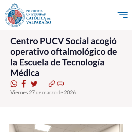
Click acá para ir directamente al contenido
La Universidad
Centro PUCV Social acogió
operativo oftalmológico de
Investigación, Creación e Innovación
la Escuela de Tecnología
PUCV Internacional
Médica
Vinculación con el Medio
Admisión
Viernes 27 de marzo de 2026
Pregrado
Postgrado
Formación Continua