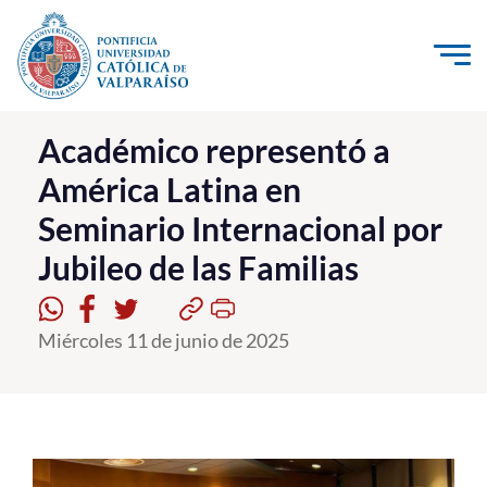
Click acá para ir directamente al contenido
La Universidad
Académico representó a
América Latina en
Investigación, Creación e Innovación
Seminario Internacional por
PUCV Internacional
Jubileo de las Familias
Vinculación con el Medio
Admisión
Miércoles 11 de junio de 2025
Pregrado
Postgrado
Formación Continua