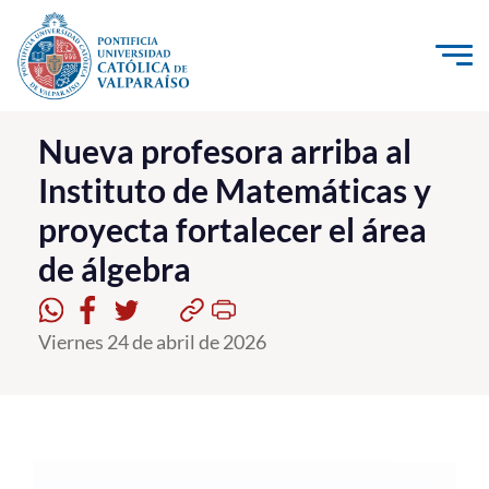
Click acá para ir directamente al contenido
La Universidad
Nueva profesora arriba al
Instituto de Matemáticas y
Investigación, Creación e Innovación
proyecta fortalecer el área
PUCV Internacional
de álgebra
Vinculación con el Medio
Admisión
Viernes 24 de abril de 2026
Pregrado
Postgrado
Formación Continua