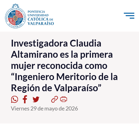
Click acá para ir directamente al contenido
La Universidad
Investigadora Claudia
Altamirano es la primera
Investigación, Creación e Innovación
mujer reconocida como
PUCV Internacional
“Ingeniero Meritorio de la
Vinculación con el Medio
Región de Valparaíso”
Admisión
Viernes 29 de mayo de 2026
Pregrado
Postgrado
Formación Continua