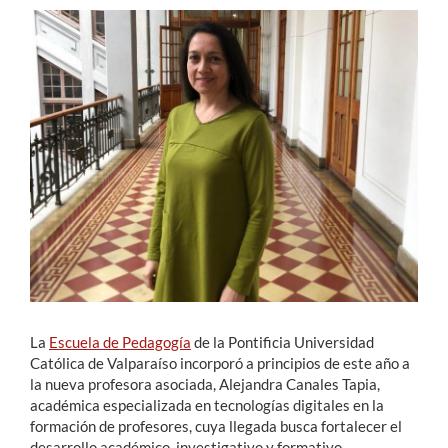
Estudiantes
Académicos
Funcionarios
Alumni
English
La
Escuela de Pedagogía
de la Pontificia Universidad
Católica de Valparaíso incorporó a principios de este año a
la nueva profesora asociada, Alejandra Canales Tapia,
académica especializada en tecnologías digitales en la
formación de profesores, cuya llegada busca fortalecer el
desarrollo académico, investigativo y formativo.