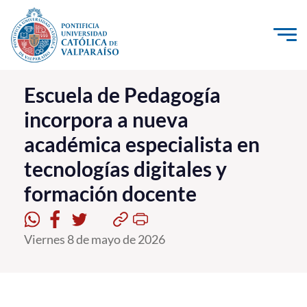
Click acá para ir directamente al contenido
La Universidad
Escuela de Pedagogía
incorpora a nueva
Investigación, Creación e Innovación
académica especialista en
PUCV Internacional
tecnologías digitales y
Vinculación con el Medio
formación docente
Admisión
Viernes 8 de mayo de 2026
Pregrado
Postgrado
Formación Continua