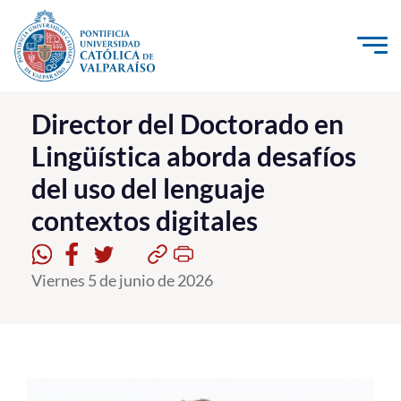
Click acá para ir directamente al contenido
La Universidad
Director del Doctorado en
Lingüística aborda desafíos
Investigación, Creación e Innovación
del uso del lenguaje
PUCV Internacional
contextos digitales
Vinculación con el Medio
Admisión
Viernes 5 de junio de 2026
Pregrado
Postgrado
Formación Continua