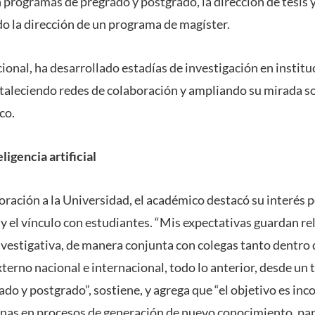
 programas de pregrado y postgrado, la dirección de tesis 
o la dirección de un programa de magíster.
ional, ha desarrollado estadías de investigación en institu
taleciendo redes de colaboración y ampliando su mirada so
co.
ligencia artificial
ración a la Universidad, el académico destacó su interés p
 y el vínculo con estudiantes. “Mis expectativas guardan re
investigativa, de manera conjunta con colegas tanto dentr
terno nacional e internacional, todo lo anterior, desde un 
do y postgrado”, sostiene, y agrega que “el objetivo es inc
as en procesos de generación de nuevo conocimiento, para