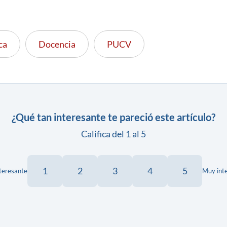
ca
Docencia
PUCV
¿Qué tan interesante te pareció este artículo?
Califica del 1 al 5
1
2
3
4
5
teresante
Muy int