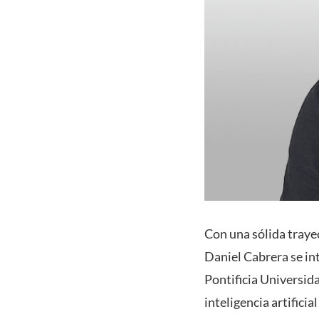
Con una sólida trayec
Daniel Cabrera se in
Pontificia Universid
inteligencia artifici