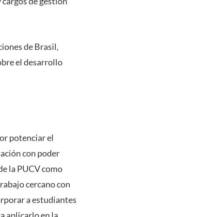
y cargos de gestión
ciones de Brasil,
bre el desarrollo
or potenciar el
lación con poder
o de la PUCV como
trabajo cercano con
orporar a estudiantes
 aplicarlo en la