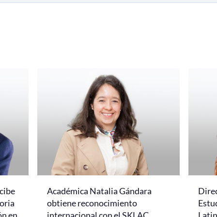
cibe
Académica Natalia Gándara
Dire
oria
obtiene reconocimiento
Estud
ón en
internacional con el SKLAC
Lati