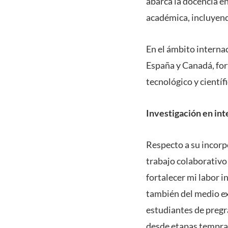
abarca la docencia en
académica, incluyend
En el ámbito internac
España y Canadá, for
tecnológico y científi
Investigación en inte
Respecto a su incorpo
trabajo colaborativo
fortalecer mi labor 
también del medio ex
estudiantes de pregra
desde etapas tempran