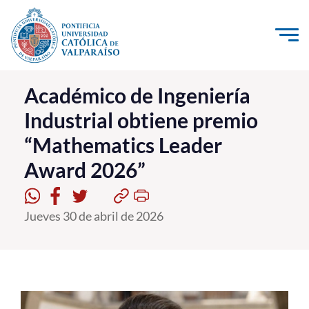
Click acá para ir directamente al contenido
La Universidad
Académico de Ingeniería
Industrial obtiene premio
Investigación, Creación e Innovación
“Mathematics Leader
PUCV Internacional
Award 2026”
Vinculación con el Medio
Admisión
Jueves 30 de abril de 2026
Pregrado
Postgrado
Formación Continua