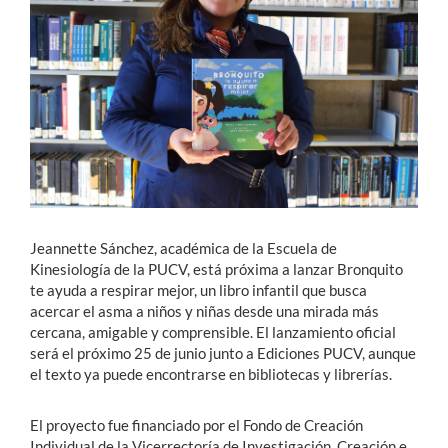
Estudiantes
Académicos
Funcionarios
Alumni
Jeannette Sánchez, académica de la Escuela de
English
Kinesiología de la PUCV, está próxima a lanzar Bronquito
te ayuda a respirar mejor, un libro infantil que busca
acercar el asma a niños y niñas desde una mirada más
cercana, amigable y comprensible. El lanzamiento oficial
será el próximo 25 de junio junto a Ediciones PUCV, aunque
el texto ya puede encontrarse en bibliotecas y librerías.
El proyecto fue financiado por el Fondo de Creación
Individual de la Vicerrectoría de Investigación, Creación e