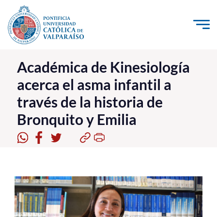
Click acá para ir directamente al contenido
La Universidad
Académica de Kinesiología
acerca el asma infantil a
Investigación, Creación e Innovación
través de la historia de
PUCV Internacional
Bronquito y Emilia
Vinculación con el Medio
Admisión
Pregrado
Postgrado
Formación Continua