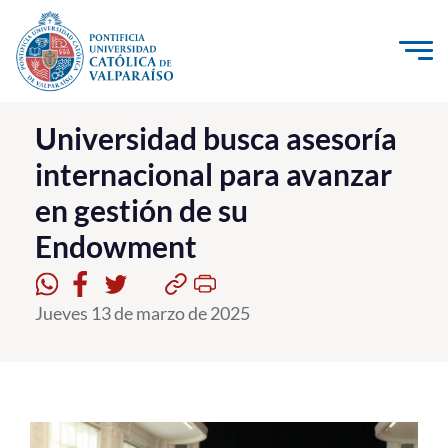
Click acá para ir directamente al contenido
La Universidad
Universidad busca asesoría
internacional para avanzar
Investigación, Creación e Innovación
en gestión de su
PUCV Internacional
Endowment
Vinculación con el Medio
Admisión
Jueves 13 de marzo de 2025
Pregrado
Postgrado
Formación Continua