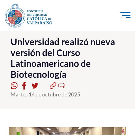
Click acá para ir directamente al contenido
La Universidad
Universidad realizó nueva
versión del Curso
Investigación, Creación e Innovación
Latinoamericano de
PUCV Internacional
Biotecnología
Vinculación con el Medio
Admisión
Martes 14 de octubre de 2025
Pregrado
Postgrado
Formación Continua