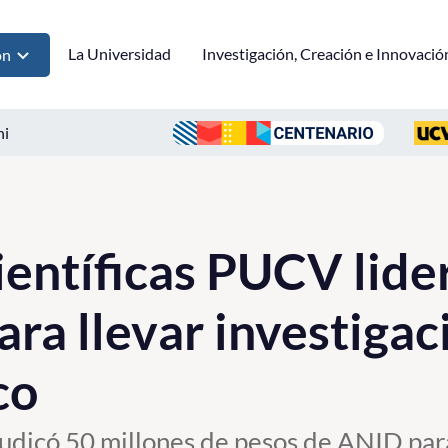
La Universidad
Investigación, Creación e Innovació
ón
ni
ientíficas PUCV lide
ara llevar investigac
co
udicó 50 millones de pesos de ANID para