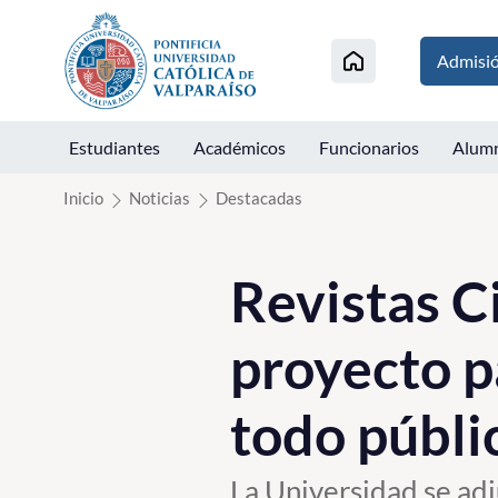
Click acá para ir directamente al contenido
Admisi
Estudiantes
Académicos
Funcionarios
Alum
Inicio
Noticias
Destacadas
Revistas C
proyecto p
todo públi
La Universidad se adj