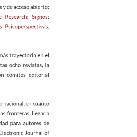
s y de acceso abierto:
c Research
;
Signos
;
s
;
Psicoperspectivas,
más trayectoria en el
tas ocho revistas, la
n comités editorial
ternacional, en cuanto
s fronteras, llegar a
idad para autores de
Electronic Journal of