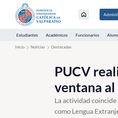
Click acá para ir directamente al contenido
Admisi
Estudiantes
Académicos
Funcionarios
Alum
Inicio
Noticias
Destacadas
PUCV reali
ventana a
La actividad coincide
como Lengua Extranjer