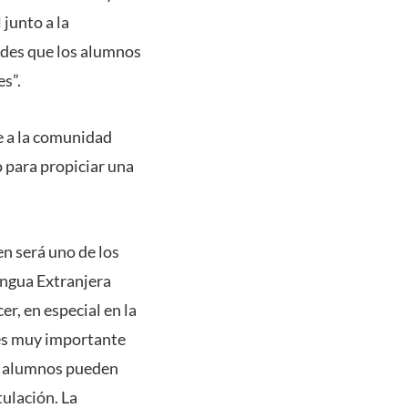
 junto a la
ades que los alumnos
es”.
e a la comunidad
o para propiciar una
n será uno de los
engua Extranjera
r, en especial en la
s es muy importante
s alumnos pueden
tulación. La