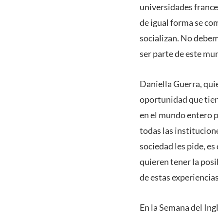
universidades frances
de igual forma se co
socializan. No debem
ser parte de este mu
Daniella Guerra, quie
oportunidad que tien
en el mundo entero p
todas las institucio
sociedad les pide, e
quieren tener la posi
de estas experiencia
En la Semana del Ing