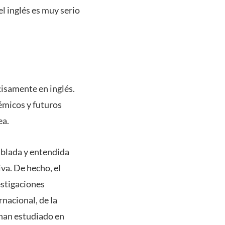
el inglés es muy serio
cisamente en inglés.
émicos y futuros
ea.
hablada y entendida
va. De hecho, el
estigaciones
rnacional, de la
 han estudiado en