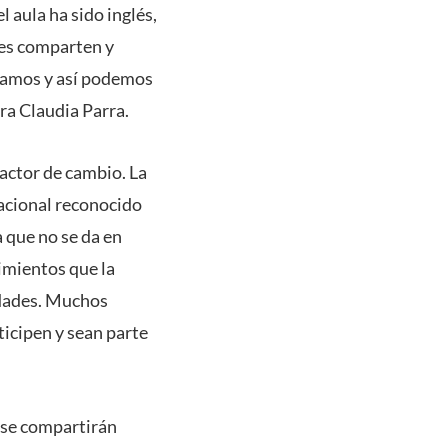
 aula ha sido inglés,
nes comparten y
rcamos y así podemos
ra Claudia Parra.
factor de cambio. La
acional reconocido
 que no se da en
imientos que la
idades. Muchos
ticipen y sean parte
 se compartirán