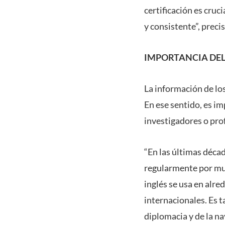
certificación es cruc
y consistente”, preci
IMPORTANCIA DEL
La información de los
En ese sentido, es i
investigadores o pro
“En las últimas décad
regularmente por much
inglés se usa en alre
internacionales. Es t
diplomacia y de la n