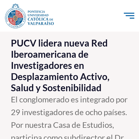
Click acá para ir directamente al contenido
La Universidad
PUCV lidera nueva Red
Iberoamericana de
Investigación, Creación e Innovación
Investigadores en
PUCV Internacional
Desplazamiento Activo,
Vinculación con el Medio
Salud y Sostenibilidad
Admisión
El conglomerado es integrado por
29 investigadores de ocho países.
Pregrado
Por nuestra Casa de Estudios,
Postgrado
Formación Continua
participa como subdirector el Dr.