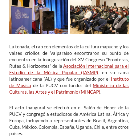
Estudiantes
Académicos
Funcionarios
La tonada, el rap con elementos de la cultura mapuche y los
Alumni
valses criollos de Valparaíso encontraron su punto de
encuentro en la inauguración del XV Congreso “Fronteras,
Rutas & Horizontes” de la
Asociación Internacional para el
Estudio de la Música Popular (IASMP)
en su rama
English
latinoamericana (AL) y que fue organizado por el
Instituto
de Música
de la PUCV con fondos del
Ministerio de las
Culturas, las Artes y el Patrimonio (MINCAP)
.
El acto inaugural se efectuó en el Salón de Honor de la
PUCV y congregó a estudiosos de América Latina, África y
Europa, incluyendo a representantes de Brasil, Argentina,
Cuba, México, Colombia, España, Uganda, Chile, entre otros
países.