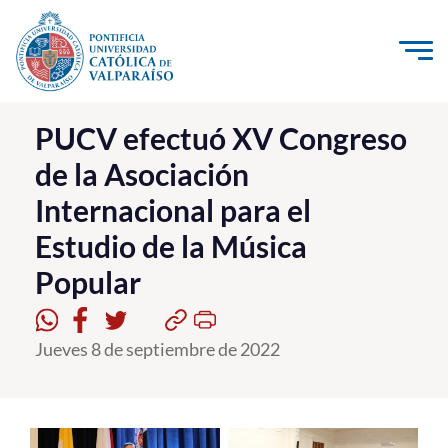
Click acá para ir directamente al contenido
La Universidad
PUCV efectuó XV Congreso
de la Asociación
Investigación, Creación e Innovación
Internacional para el
PUCV Internacional
Estudio de la Música
Vinculación con el Medio
Popular
Admisión
Jueves 8 de septiembre de 2022
Pregrado
Postgrado
Formación Continua