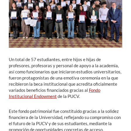
Estudiantes
Académicos
Funcionarios
Alumni
Un total de 57 estudiantes, entre hijos e hijas de
profesores, profesoras y personal de apoyo a la academia,
así como funcionarios que iniciaron estudios universitarios,
English
fueron protagonistas de una emotiva ceremonia en la que
recibieron la beca institucional que acredita oficialmente
variados beneficios financiados gracias al
Fondo
Institucional Endowment
de la PUCV.
Este fondo patrimonial fue constituido gracias a la solidez
financiera de la Universidad, reflejando su compromiso con
el futuro de la PUCV y de sus estudiantes, mediante la
promoción de oportunidades concretas de acceso,