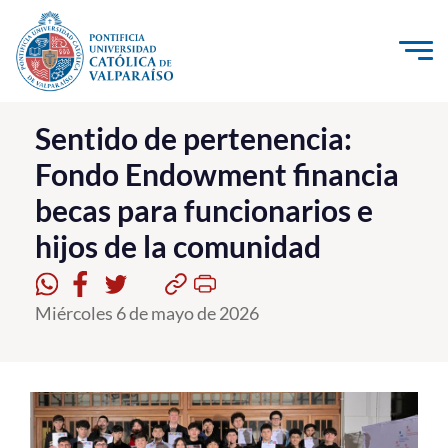
Click acá para ir directamente al contenido
La Universidad
Sentido de pertenencia:
Fondo Endowment financia
Investigación, Creación e Innovación
becas para funcionarios e
PUCV Internacional
hijos de la comunidad
Vinculación con el Medio
Admisión
Miércoles 6 de mayo de 2026
Pregrado
Postgrado
Formación Continua