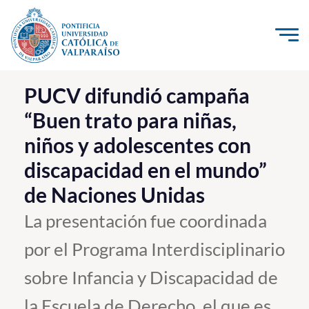
Click acá para ir directamente al contenido
La Universidad
PUCV difundió campaña
“Buen trato para niñas,
Investigación, Creación e Innovación
niños y adolescentes con
PUCV Internacional
discapacidad en el mundo”
Vinculación con el Medio
de Naciones Unidas
Admisión
La presentación fue coordinada
por el Programa Interdisciplinario
Pregrado
sobre Infancia y Discapacidad de
Postgrado
Formación Continua
la Escuela de Derecho, el que es