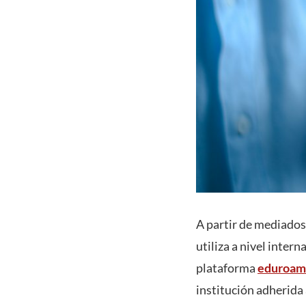
A partir de mediados
utiliza a nivel inter
plataforma
eduroam
institución adherida 