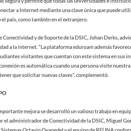
s segura y permite que todas las universidades e instituci
ctar a Internet mediante una clave única que puede utili
 el país, como también en el extranjero.
 de Conectividad y de Soporte de la DSIC, Johan Derks, advi
vidad a la internet. “La plataforma eduroam además favorec
udiantes visitantes que cuentan con este sistema en sus in
a conexión es automática cuando una persona visite nuestra
tener que solicitar nuevas claves”, complementó.
PO
importante mejora se desarrolló un valioso trabajo en equip
por el administrador de Conectividad de la DSIC, Miguel Go
e Sistemas Octavio Oyanedel y el equipo de REUNA confor