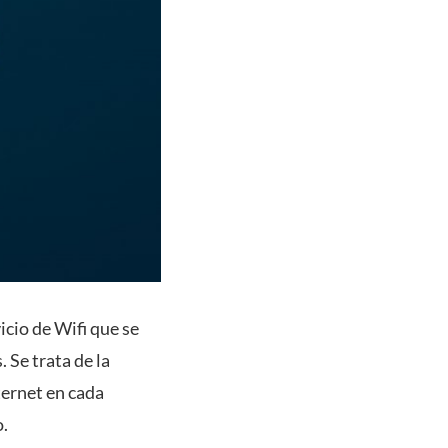
cio de Wifi que se
 Se trata de la
nternet en cada
o.