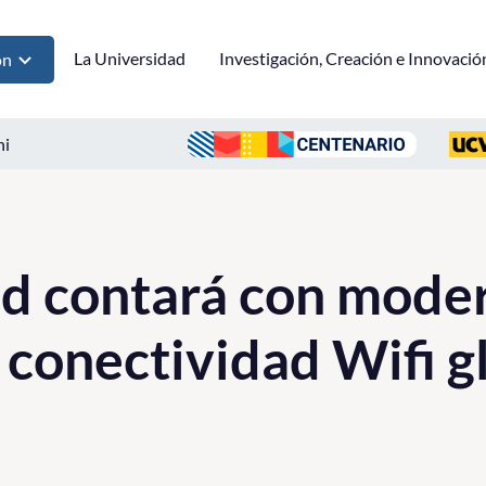
La Universidad
Investigación, Creación e Innovació
ón
ni
ad contará con mode
 conectividad Wifi g