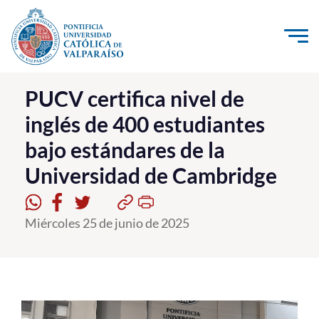
Click acá para ir directamente al contenido
La Universidad
PUCV certifica nivel de
inglés de 400 estudiantes
Investigación, Creación e Innovación
bajo estándares de la
PUCV Internacional
Universidad de Cambridge
Vinculación con el Medio
Admisión
Miércoles 25 de junio de 2025
Pregrado
Postgrado
Formación Continua