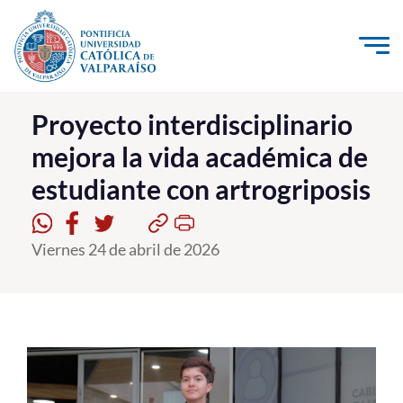
Click acá para ir directamente al contenido
La Universidad
Proyecto interdisciplinario
mejora la vida académica de
Investigación, Creación e Innovación
estudiante con artrogriposis
PUCV Internacional
Vinculación con el Medio
Viernes 24 de abril de 2026
Admisión
Pregrado
Postgrado
Formación Continua