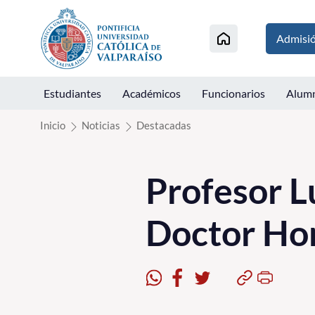
Click acá para ir directamente al contenido
Admisi
Estudiantes
Académicos
Funcionarios
Alum
Inicio
Noticias
Destacadas
Profesor Lu
Doctor Hon