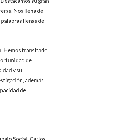
 “Destacamos su gran
reras. Nos llena de
palabras llenas de
ía. Hemos transitado
oportunidad de
sidad y su
estigación, además
apacidad de
abajo Social, Carlos