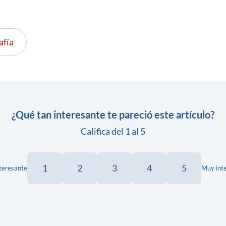
afía
¿Qué tan interesante te pareció este artículo?
Califica del 1 al 5
1
2
3
4
5
teresante
Muy int