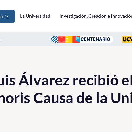
La Universidad
Investigación, Creación e Innovació
ón
ni
is Álvarez recibió e
oris Causa de la Un