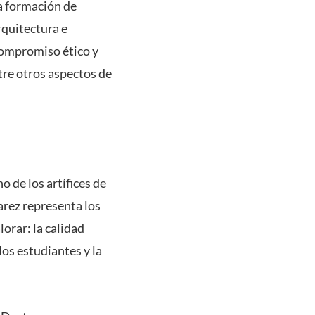
la formación de
rquitectura e
 compromiso ético y
ntre otros aspectos de
o de los artífices de
arez representa los
orar: la calidad
los estudiantes y la