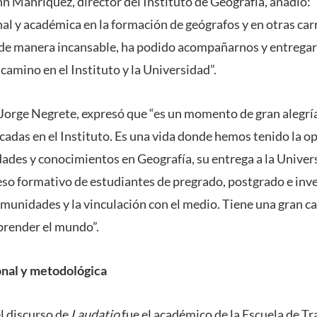
n Manríquez, director del Instituto de Geografía, añadió:
al y académica en la formación de geógrafos y en otras car
 de manera incansable, ha podido acompañarnos y entregar 
camino en el Instituto y la Universidad”.
 Jorge Negrete, expresó que “es un momento de gran alegr
écadas en el Instituto. Es una vida donde hemos tenido la 
dades y conocimientos en Geografía, su entrega a la Univer
eso formativo de estudiantes de pregrado, postgrado e inv
comunidades y la vinculación con el medio. Tiene una gran c
prender el mundo”.
onal y metodológica
el discurso de
Laudatio
fue el académico de la Escuela de Tr