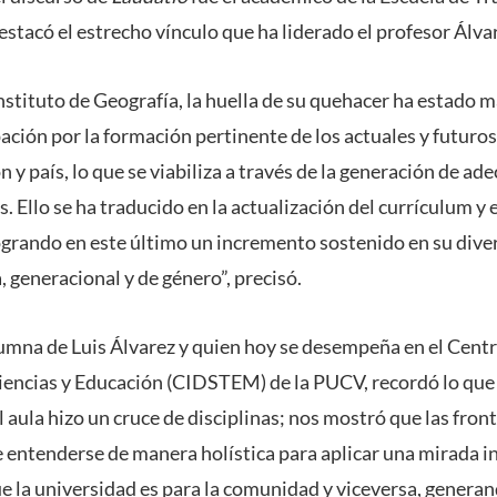
stacó el estrecho vínculo que ha liderado el profesor Álvar
nstituto de Geografía, la huella de su quehacer ha estado 
ión por la formación pertinente de los actuales y futuros
n y país, lo que se viabiliza a través de la generación de a
 Ello se ha traducido en la actualización del currículum y 
grando en este último un incremento sostenido en su divers
 generacional y de género”, precisó.
mna de Luis Álvarez y quien hoy se desempeña en el Centr
Ciencias y Educación (CIDSTEM) de la PUCV, recordó lo que
l aula hizo un cruce de disciplinas; nos mostró que las front
e entenderse de manera holística para aplicar una mirada inte
e la universidad es para la comunidad y viceversa, genera